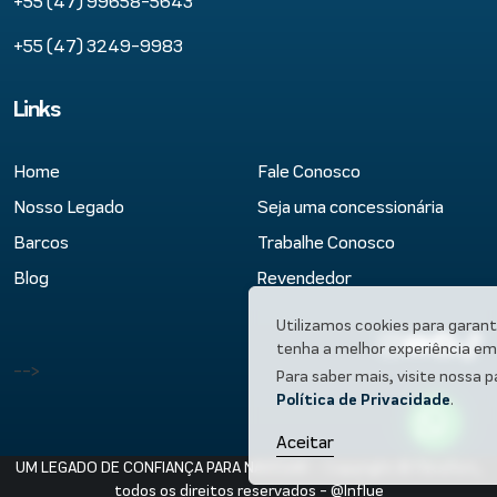
+55 (47) 99658-5643
+55 (47) 3249-9983
Links
Home
Fale Conosco
Nosso Legado
Seja uma concessionária
Barcos
Trabalhe Conosco
Blog
Revendedor
Utilizamos cookies para garant
tenha a melhor experiência em 
-->
Para saber mais, visite nossa p
Política de Privacidade
.
Aceitar
UM LEGADO DE CONFIANÇA PARA NAVEGAR – Copyright © Fibrafort,
todos os direitos reservados -
@Influe