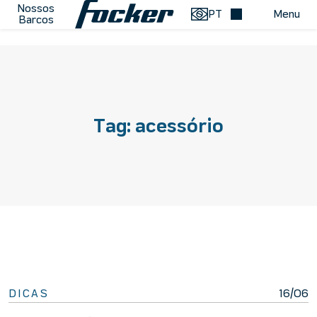
Nossos
PT
Menu
Barcos
Menu de Navegação
Pular para o conteúdo
Tag:
acessório
DICAS
16/06