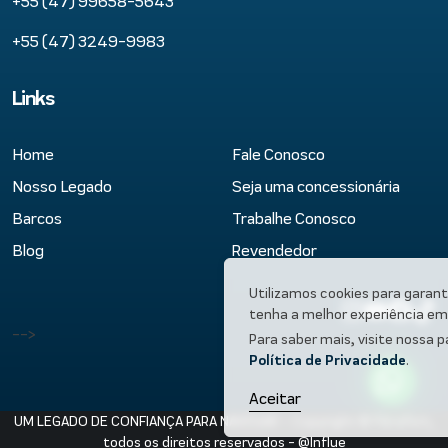
+55 (47) 99658-5643
+55 (47) 3249-9983
Links
Home
Fale Conosco
Nosso Legado
Seja uma concessionária
Barcos
Trabalhe Conosco
Blog
Revendedor
Utilizamos cookies para garant
tenha a melhor experiência em 
-->
Para saber mais, visite nossa p
Política de Privacidade
.
Aceitar
UM LEGADO DE CONFIANÇA PARA NAVEGAR – Copyright © Fibrafort,
todos os direitos reservados -
@Influe